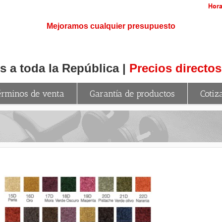
Hora
Mejoramos cualquier presupuesto
 a toda la República |
Precios directos
érminos de venta
Garantía de productos
Cotiz