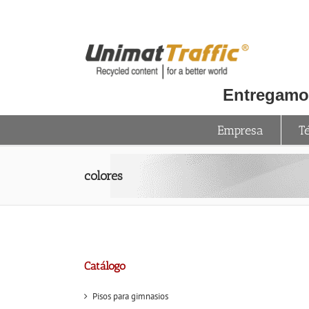
Skip
to
content
Entregamos
Empresa
T
colores
Catálogo
Pisos para gimnasios