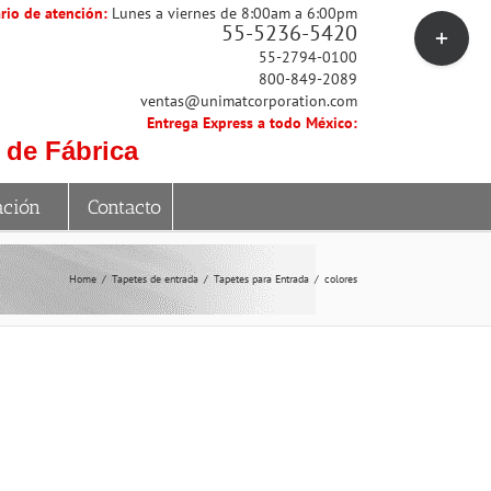
rio de atención:
Lunes a viernes de 8:00am a 6:00pm
Toggle
55-5236-5420
Sliding
55-2794-0100
Bar
800-849-2089
Area
ventas@unimatcorporation.com
Entrega Express a todo México:
 de Fábrica
ación
Contacto
Home
Tapetes de entrada
Tapetes para Entrada
colores