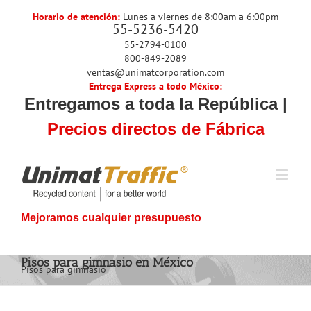
Skip
Horario de atención:
Lunes a viernes de 8:00am a 6:00pm
to
55-5236-5420
content
55-2794-0100
800-849-2089
ventas@unimatcorporation.com
Entrega Express a todo México:
Entregamos a toda la República |
Precios directos de Fábrica
Mejoramos cualquier presupuesto
Pisos para gimnasio en México
Pisos para gimnasio