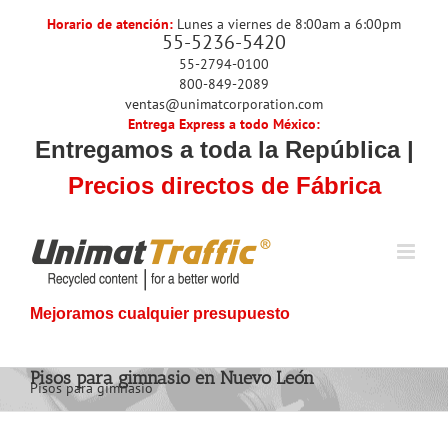
Skip
Horario de atención:
Lunes a viernes de 8:00am a 6:00pm
to
55-5236-5420
content
55-2794-0100
800-849-2089
ventas@unimatcorporation.com
Entrega Express a todo México:
Entregamos a toda la República |
Precios directos de Fábrica
Mejoramos cualquier presupuesto
Pisos para gimnasio en Nuevo León
Pisos para gimnasio