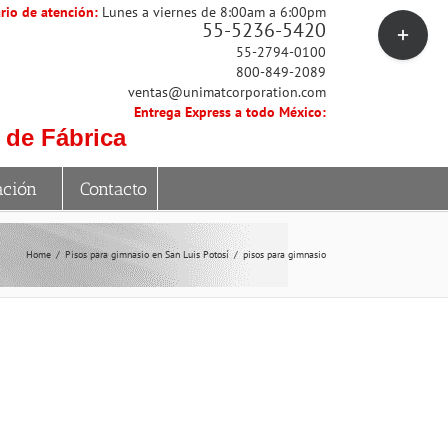
rio de atención:
Lunes a viernes de 8:00am a 6:00pm
Toggle
55-5236-5420
Sliding
55-2794-0100
Bar
800-849-2089
Area
ventas@unimatcorporation.com
Entrega Express a todo México:
 de Fábrica
ación
Contacto
Home
Pisos para gimnasio en San Luis Potosí
pisos para gimnasio