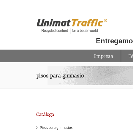
Skip
to
content
Entregamos
Empresa
T
pisos para gimnasio
Catálogo
Pisos para gimnasios